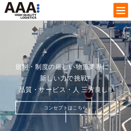
toggl
navig
規制・制度の厳しい物流業界に、
新しい力で挑戦!!
品質・サービス・人 三方良し!!
コンセプトはこちら